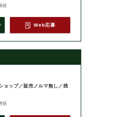
田区
Web応募
ショップ／販売ノルマ無し／残
野区