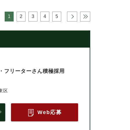
1
2
3
4
5
›
»
・フリーターさん積極採用
東区
Web応募