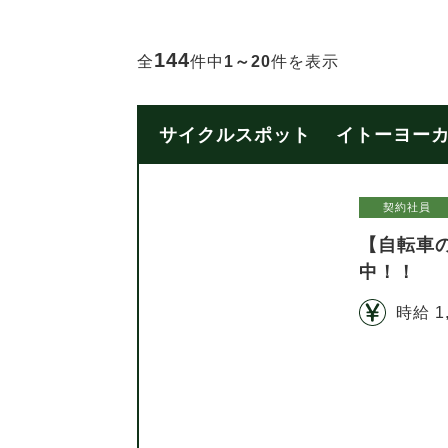
144
全
件中
1～20
件を表示
サイクルスポット イトーヨーカド
契約社員
【自転車
中！！
時給 1