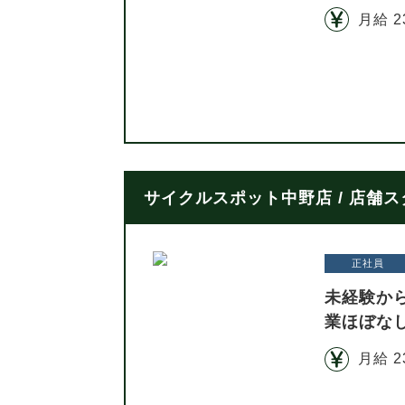
月給 2
サイクルスポット中野店 / 店舗
正社員
未経験か
業ほぼな
月給 2