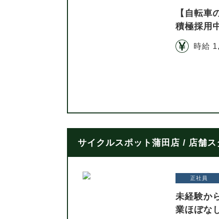
【自転車
積極採用
時給 1
サイクルスポット蒲田店 / 店舗
正社員
未経験か
業ほぼな