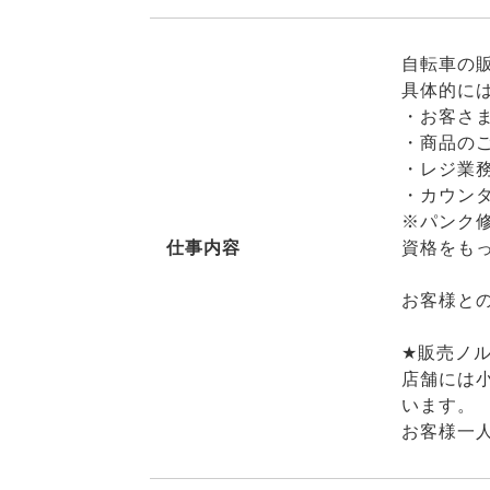
自転車の
具体的に
・お客さ
・商品の
・レジ業
・カウン
※パンク
仕事内容
資格をも
お客様と
★販売ノ
店舗には
います。
お客様一