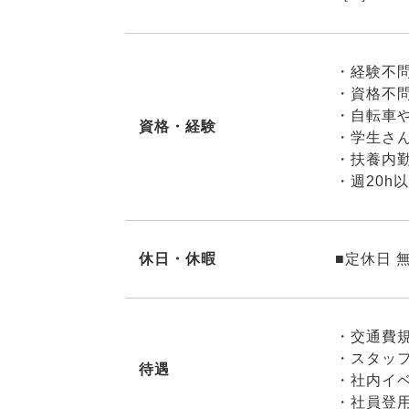
・経験不
・資格不
・自転車
資格・経験
・学生さん
・扶養内
・週20
休日・休暇
■定休日 
・交通費
・スタッ
待遇
・社内イ
・社員登