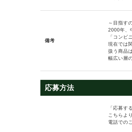
～目指す
2000年
「コンビ
備考
現在では
扱う商品
幅広い層
応募方法
「応募す
こちらよ
電話での