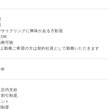
問
問
やサイクリングに興味がある方歓迎
OK
勤務可能
h以上勤務ご希望の方は契約社員として勤務いただきます
無休
規定内支給
フ割引制度、
ベント
用制度