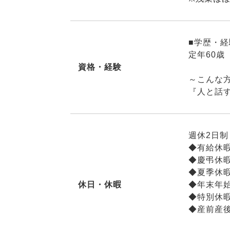
■学歴・
定年60歳
資格・経験
～こんな
『人と話
週休2日制
◆有給休
◆慶弔休
◆夏季休
休日・休暇
◆年末年
◆特別休
◆産前産