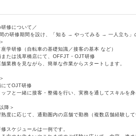
の研修について／
間の研修期間を設け、「知る → やってみる → 一人立ち
＞
て座学研修（自転車の基礎知識／接客の基本 など）
または浅草橋店にて、OFFJT・OJT研修
舗業務を見ながら、簡単な作業からスタートします。
＞
にてOJT研修
ッフと一緒に接客・整備を行い、実務を通してスキルを身
以降＞
習熟度に応じて、通勤圏内の店舗で勤務（複数店舗経験して
研修スケジュールは一例です。