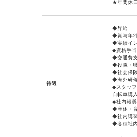
★年間休日
◆昇給
◆賞与年
◆実績イ
◆資格手
◆交通費支
◆役職・
◆社会保
◆海外研修
待遇
◆スタッ
自転車購
◆社内報
◆産休・
◆社内講
◆各種社