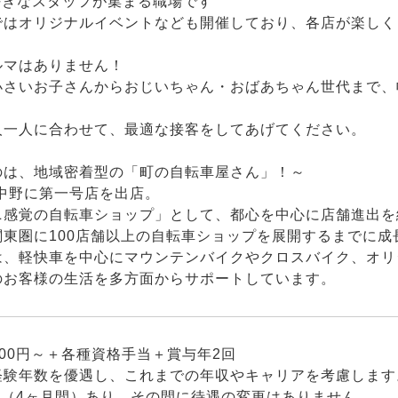
好きなスタッフが集まる職場です
ではオリジナルイベントなども開催しており、各店が楽しく
ルマはありません！
小さいお子さんからおじいちゃん・おばあちゃん世代まで、
人一人に合わせて、最適な接客をしてあげてください。
のは、地域密着型の「町の自転車屋さん」！～
、中野に第一号店を出店。
ニ感覚の自転車ショップ」として、都心を中心に店舗進出を
関東圏に100店舗以上の自転車ショップを展開するまでに成
は、軽快車を中心にマウンテンバイクやクロスバイク、オリ
のお客様の生活を多方面からサポートしています。
,000円～＋各種資格手当＋賞与年2回
経験年数を優遇し、これまでの年収やキャリアを考慮します
間（4ヶ月間）あり。その間に待遇の変更はありません。