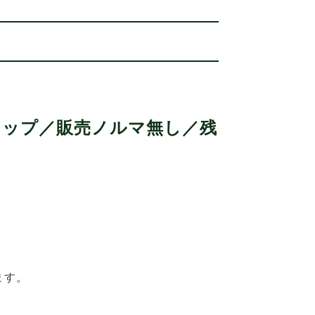
ョップ／販売ノルマ無し／残
！
ます。