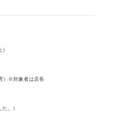
上）
年台湾）※対象者は店長
した。）