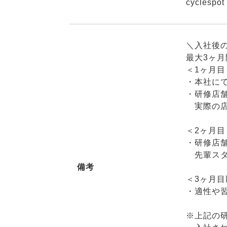
cyclespot
＼入社後
最大3ヶ月
＜1ヶ月目
・本社に
・研修店舗
実際の店
＜2ヶ月目
・研修店舗
先輩スタ
備考
＜3ヶ月目
・適性や
※上記の