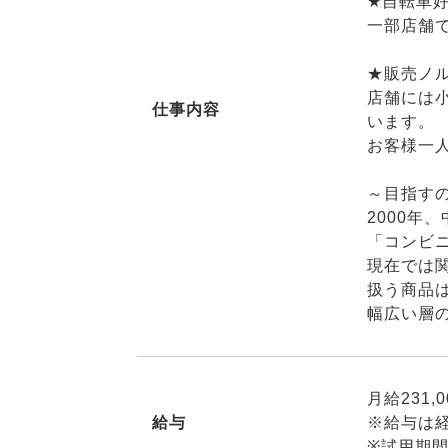
★自転車
一部店舗
★販売ノ
店舗には
仕事内容
います。
お客様一
～目指す
2000年
「コンビ
現在では
扱う商品
幅広い層
月給231
給与
※給与は
※試用期