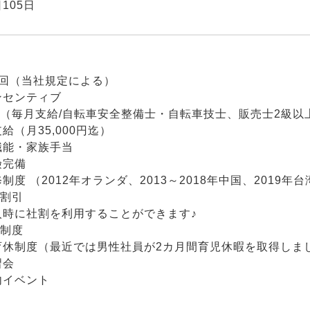
105日
2回（当社規定による）
ンセンティブ
当（毎月支給/自転車安全整備士・自転車技士、販売士2級以
給（月35,000円迄）
職能・家族手当
険完備
制度 （2012年オランダ、2013～2018年中国、2019
フ割引
入時に社割を利用することができます♪
奨制度
育休制度（最近では男性社員が2カ月間育児休暇を取得しま
習会
内イベント