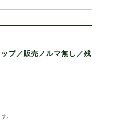
ョップ／販売ノルマ無し／残
！
ます。