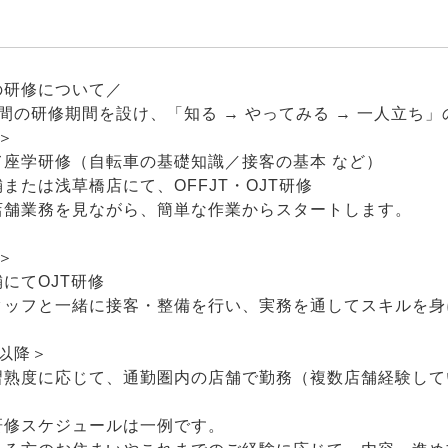
の研修について／
間の研修期間を設け、「知る → やってみる → 一人立ち
＞
て座学研修（自転車の基礎知識／接客の基本 など）
または浅草橋店にて、OFFJT・OJT研修
舗業務を見ながら、簡単な作業からスタートします。
＞
にてOJT研修
ッフと一緒に接客・整備を行い、実務を通してスキルを身
以降＞
習熟度に応じて、通勤圏内の店舗で勤務（複数店舗経験して
研修スケジュールは一例です。