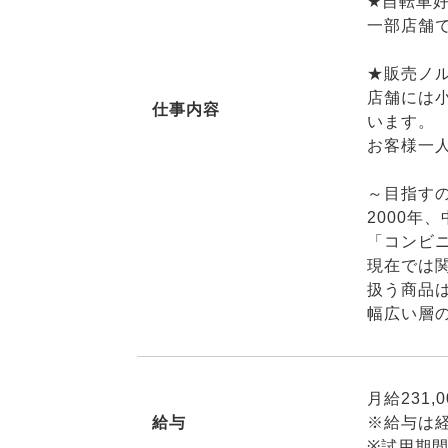
★自転車
一部店舗
★販売ノ
店舗には
仕事内容
います。
お客様一
～目指す
2000年
「コンビ
現在では
扱う商品
幅広い層
月給231
給与
※給与は
※試用期