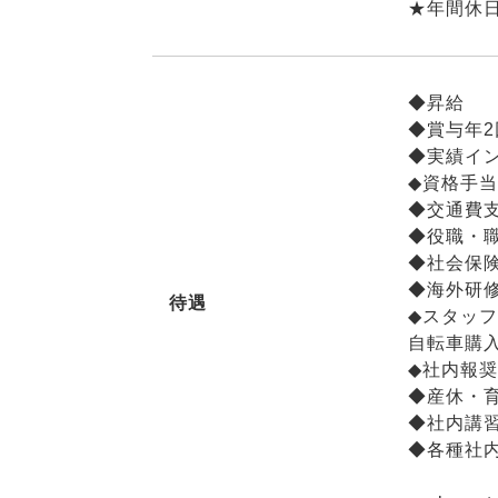
★年間休日
◆昇給
◆賞与年
◆実績イ
◆資格手
◆交通費支
◆役職・
◆社会保
◆海外研修
待遇
◆スタッ
自転車購
◆社内報
◆産休・
◆社内講
◆各種社