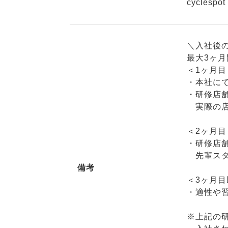
cyclespot
＼入社後
最大3ヶ月
＜1ヶ月目
・本社に
・研修店舗
実際の店
＜2ヶ月目
・研修店舗
先輩スタ
備考
＜3ヶ月目
・適性や
※上記の