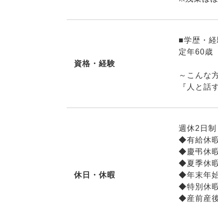
■学歴・
定年60歳
資格・経験
～こんな
『人と話
週休2日制
◆有給休
◆慶弔休
◆夏季休
休日・休暇
◆年末年
◆特別休
◆産前産