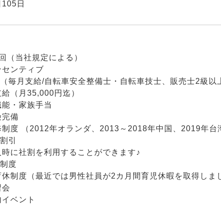
105日
2回（当社規定による）
ンセンティブ
当（毎月支給/自転車安全整備士・自転車技士、販売士2級以
給（月35,000円迄）
職能・家族手当
険完備
制度 （2012年オランダ、2013～2018年中国、2019
フ割引
入時に社割を利用することができます♪
奨制度
育休制度（最近では男性社員が2カ月間育児休暇を取得しま
習会
内イベント