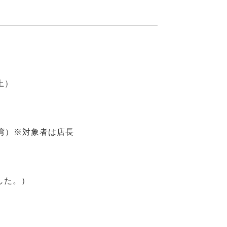
上）
年台湾）※対象者は店長
した。）