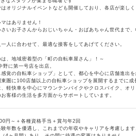
好きなスタッフが集まる職場です
ではオリジナルイベントなども開催しており、各店が楽しく
ルマはありません！
小さいお子さんからおじいちゃん・おばあちゃん世代まで、
人一人に合わせて、最適な接客をしてあげてください。
のは、地域密着型の「町の自転車屋さん」！～
、中野に第一号店を出店。
ニ感覚の自転車ショップ」として、都心を中心に店舗進出を
関東圏に100店舗以上の自転車ショップを展開するまでに成
は、軽快車を中心にマウンテンバイクやクロスバイク、オリ
のお客様の生活を多方面からサポートしています。
,000円～＋各種資格手当＋賞与年2回
経験年数を優遇し、これまでの年収やキャリアを考慮します
間（4ヶ月間）あり。その間に待遇の変更はありません。