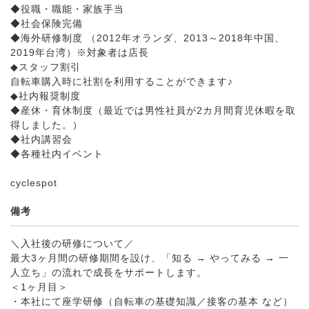
◆役職・職能・家族手当
◆社会保険完備
◆海外研修制度 （2012年オランダ、2013～2018年中国、
2019年台湾）※対象者は店長
◆スタッフ割引
自転車購入時に社割を利用することができます♪
◆社内報奨制度
◆産休・育休制度（最近では男性社員が2カ月間育児休暇を取
得しました。）
◆社内講習会
◆各種社内イベント
cyclespot
備考
＼入社後の研修について／
最大3ヶ月間の研修期間を設け、「知る → やってみる → 一
人立ち」の流れで成長をサポートします。
＜1ヶ月目＞
・本社にて座学研修（自転車の基礎知識／接客の基本 など）