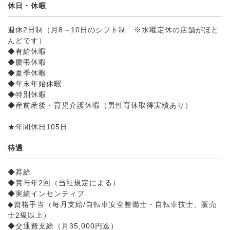
休日・休暇
週休2日制（月8～10日のシフト制 ※水曜定休の店舗がほと
んどです）
◆有給休暇
◆慶弔休暇
◆夏季休暇
◆年末年始休暇
◆特別休暇
◆産前産後・育児介護休暇（男性育休取得実績あり）
★年間休日105日
待遇
◆昇給
◆賞与年2回（当社規定による）
◆実績インセンティブ
◆資格手当（毎月支給/自転車安全整備士・自転車技士、販売
士2級以上）
◆交通費支給（月35,000円迄）