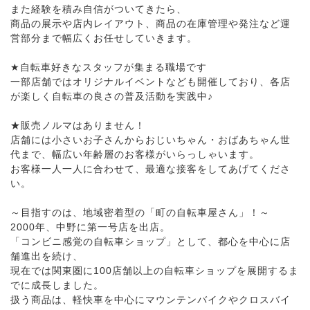
また経験を積み自信がついてきたら、
商品の展示や店内レイアウト、商品の在庫管理や発注など運
営部分まで幅広くお任せしていきます。
★自転車好きなスタッフが集まる職場です
一部店舗ではオリジナルイベントなども開催しており、各店
が楽しく自転車の良さの普及活動を実践中♪
★販売ノルマはありません！
店舗には小さいお子さんからおじいちゃん・おばあちゃん世
代まで、幅広い年齢層のお客様がいらっしゃいます。
お客様一人一人に合わせて、最適な接客をしてあげてくださ
い。
～目指すのは、地域密着型の「町の自転車屋さん」！～
2000年、中野に第一号店を出店。
「コンビニ感覚の自転車ショップ」として、都心を中心に店
舗進出を続け、
現在では関東圏に100店舗以上の自転車ショップを展開するま
でに成長しました。
扱う商品は、軽快車を中心にマウンテンバイクやクロスバイ