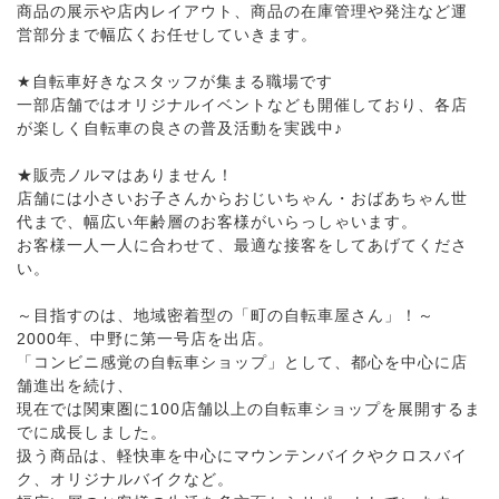
商品の展示や店内レイアウト、商品の在庫管理や発注など運
営部分まで幅広くお任せしていきます。
★自転車好きなスタッフが集まる職場です
一部店舗ではオリジナルイベントなども開催しており、各店
が楽しく自転車の良さの普及活動を実践中♪
★販売ノルマはありません！
店舗には小さいお子さんからおじいちゃん・おばあちゃん世
代まで、幅広い年齢層のお客様がいらっしゃいます。
お客様一人一人に合わせて、最適な接客をしてあげてくださ
い。
～目指すのは、地域密着型の「町の自転車屋さん」！～
2000年、中野に第一号店を出店。
「コンビニ感覚の自転車ショップ」として、都心を中心に店
舗進出を続け、
現在では関東圏に100店舗以上の自転車ショップを展開するま
でに成長しました。
扱う商品は、軽快車を中心にマウンテンバイクやクロスバイ
ク、オリジナルバイクなど。