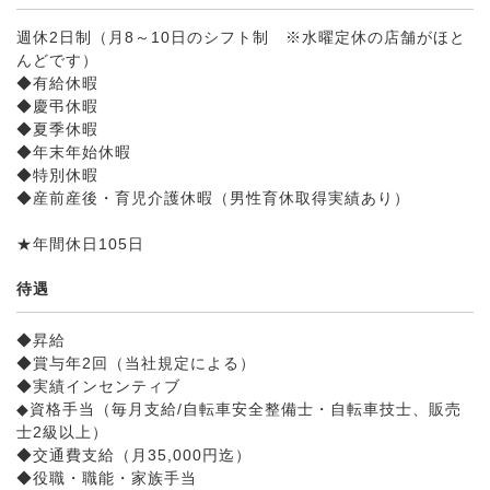
週休2日制（月8～10日のシフト制 ※水曜定休の店舗がほと
んどです）
◆有給休暇
◆慶弔休暇
◆夏季休暇
◆年末年始休暇
◆特別休暇
◆産前産後・育児介護休暇（男性育休取得実績あり）
★年間休日105日
待遇
◆昇給
◆賞与年2回（当社規定による）
◆実績インセンティブ
◆資格手当（毎月支給/自転車安全整備士・自転車技士、販売
士2級以上）
◆交通費支給（月35,000円迄）
◆役職・職能・家族手当