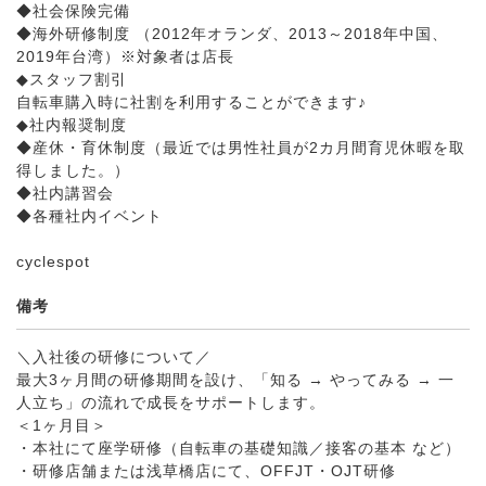
◆社会保険完備
◆海外研修制度 （2012年オランダ、2013～2018年中国、
2019年台湾）※対象者は店長
◆スタッフ割引
自転車購入時に社割を利用することができます♪
◆社内報奨制度
◆産休・育休制度（最近では男性社員が2カ月間育児休暇を取
得しました。）
◆社内講習会
◆各種社内イベント
cyclespot
備考
＼入社後の研修について／
最大3ヶ月間の研修期間を設け、「知る → やってみる → 一
人立ち」の流れで成長をサポートします。
＜1ヶ月目＞
・本社にて座学研修（自転車の基礎知識／接客の基本 など）
・研修店舗または浅草橋店にて、OFFJT・OJT研修