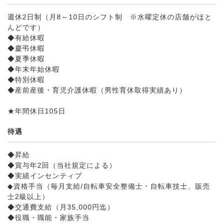
週休2日制（月8～10日のシフト制 ※水曜定休の店舗がほと
んどです）
◆有給休暇
◆慶弔休暇
◆夏季休暇
◆年末年始休暇
◆特別休暇
◆産前産後・育児介護休暇（男性育休取得実績あり）
★年間休日105日
待遇
◆昇給
◆賞与年2回（当社規定による）
◆実績インセンティブ
◆資格手当（毎月支給/自転車安全整備士・自転車技士、販売
士2級以上）
◆交通費支給（月35,000円迄）
◆役職・職能・家族手当