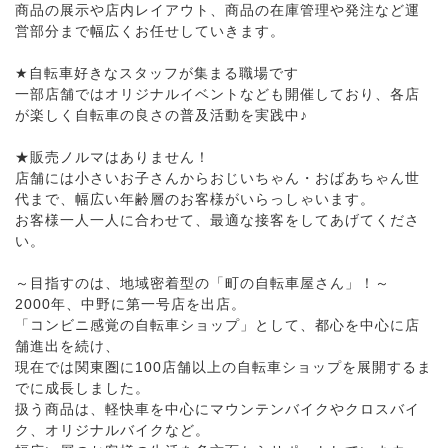
商品の展示や店内レイアウト、商品の在庫管理や発注など運
営部分まで幅広くお任せしていきます。
★自転車好きなスタッフが集まる職場です
一部店舗ではオリジナルイベントなども開催しており、各店
が楽しく自転車の良さの普及活動を実践中♪
★販売ノルマはありません！
店舗には小さいお子さんからおじいちゃん・おばあちゃん世
代まで、幅広い年齢層のお客様がいらっしゃいます。
お客様一人一人に合わせて、最適な接客をしてあげてくださ
い。
～目指すのは、地域密着型の「町の自転車屋さん」！～
2000年、中野に第一号店を出店。
「コンビニ感覚の自転車ショップ」として、都心を中心に店
舗進出を続け、
現在では関東圏に100店舗以上の自転車ショップを展開するま
でに成長しました。
扱う商品は、軽快車を中心にマウンテンバイクやクロスバイ
ク、オリジナルバイクなど。