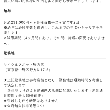
幅広い層のお客様の生活を多方面からサポートしています。
給与
月給231,000円～＋各種資格手当＋賞与年2回
※給与は経験年数を優遇し、これまでの年収やキャリアを考
慮します。
※試用期間（4ヶ月間）あり。その間に待遇の変更はありませ
ん。
勤務地
サイクルスポット野方店
（東京都中野区野方6-17-5）
★上記勤務地は参考店舗となり、勤務地は通勤時間を考慮し
て決定します
居住地より通える範囲内の店舗に配属いたします（原則通
勤時間：最大60分前後）
★引越しを伴う転勤はありません
★全店舗自転車通勤OK！