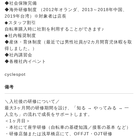
◆社会保険完備
◆海外研修制度 （2012年オランダ、2013～2018年中国、
2019年台湾）※対象者は店長
◆スタッフ割引
自転車購入時に社割を利用することができます♪
◆社内報奨制度
◆産休・育休制度（最近では男性社員が2カ月間育児休暇を取
得しました。）
◆社内講習会
◆各種社内イベント
cyclespot
備考
＼入社後の研修について／
最大3ヶ月間の研修期間を設け、「知る → やってみる → 一
人立ち」の流れで成長をサポートします。
＜1ヶ月目＞
・本社にて座学研修（自転車の基礎知識／接客の基本 など）
・研修店舗または浅草橋店にて、OFFJT・OJT研修