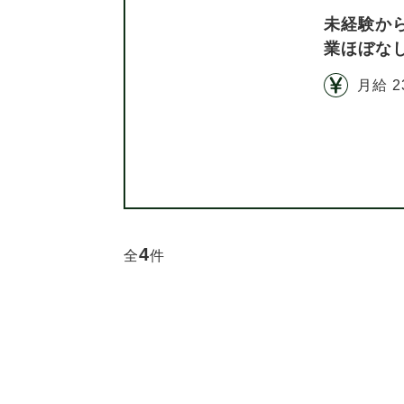
未経験か
業ほぼな
月給 2
4
全
件