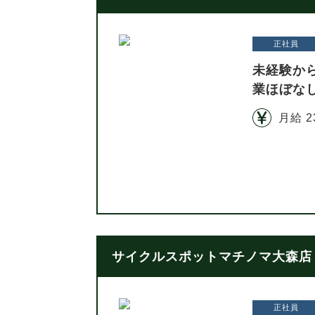
正社員
未経験か
業ほぼな
月給 2
サイクルスポットマチノマ大森店 
正社員