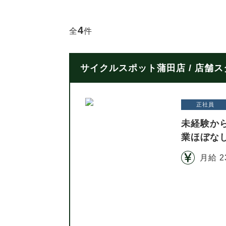
4
全
件
サイクルスポット蒲田店 / 店舗
正社員
未経験か
業ほぼな
月給 2