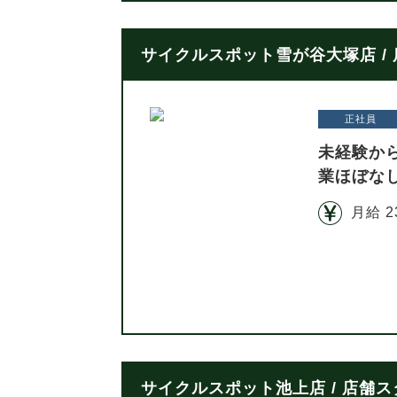
サイクルスポット雪が谷大塚店 /
正社員
未経験か
業ほぼな
月給 2
サイクルスポット池上店 / 店舗