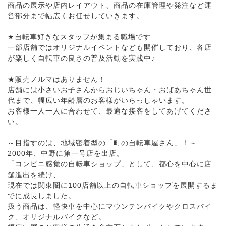
商品の展示や店内レイアウト、商品の在庫管理や発注など運
営部分まで幅広くお任せしていきます。
★自転車好きなスタッフが集まる職場です
一部店舗ではオリジナルイベントなども開催しており、各店
が楽しく自転車の良さの普及活動を実践中♪
★販売ノルマはありません！
店舗には小さいお子さんからおじいちゃん・おばあちゃん世
代まで、幅広い年齢層のお客様がいらっしゃいます。
お客様一人一人に合わせて、最適な接客をしてあげてくださ
い。
～目指すのは、地域密着型の「町の自転車屋さん」！～
2000年、中野に第一号店を出店。
「コンビニ感覚の自転車ショップ」として、都心を中心に店
舗進出を続け、
現在では関東圏に100店舗以上の自転車ショップを展開するま
でに成長しました。
扱う商品は、軽快車を中心にマウンテンバイクやクロスバイ
ク、オリジナルバイクなど。