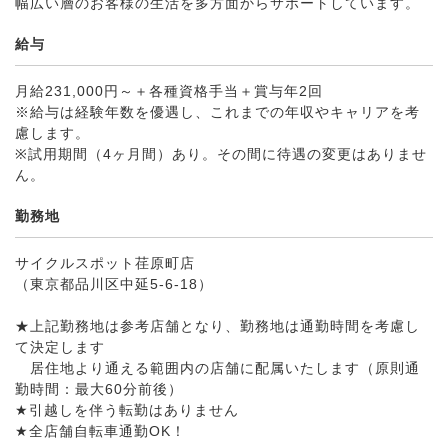
幅広い層のお客様の生活を多方面からサポートしています。
給与
月給231,000円～＋各種資格手当＋賞与年2回
※給与は経験年数を優遇し、これまでの年収やキャリアを考
慮します。
※試用期間（4ヶ月間）あり。その間に待遇の変更はありませ
ん。
勤務地
サイクルスポット荏原町店
（東京都品川区中延5-6-18）
★上記勤務地は参考店舗となり、勤務地は通勤時間を考慮し
て決定します
居住地より通える範囲内の店舗に配属いたします（原則通
勤時間：最大60分前後）
★引越しを伴う転勤はありません
★全店舗自転車通勤OK！