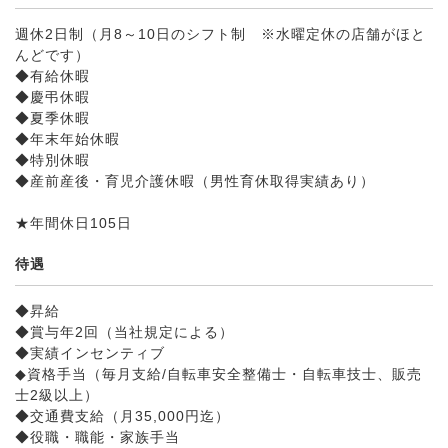
週休2日制（月8～10日のシフト制 ※水曜定休の店舗がほと
んどです）
◆有給休暇
◆慶弔休暇
◆夏季休暇
◆年末年始休暇
◆特別休暇
◆産前産後・育児介護休暇（男性育休取得実績あり）
★年間休日105日
待遇
◆昇給
◆賞与年2回（当社規定による）
◆実績インセンティブ
◆資格手当（毎月支給/自転車安全整備士・自転車技士、販売
士2級以上）
◆交通費支給（月35,000円迄）
◆役職・職能・家族手当