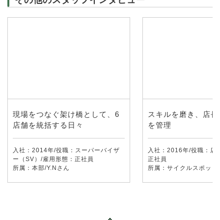
その他のスタッフインタビュー
現場をつなぐ架け橋として、6
スキルを磨き、店長
店舗を統括する日々
を管理
入社：2014年/役職：スーパーバイザ
入社：2016年/役職：店
ー（SV）/雇用形態：正社員
正社員
所属：本部/Y.Nさん
所属：サイクルスポット/K