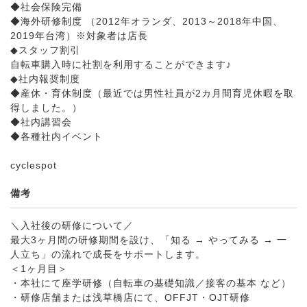
◆社会保険完備
◆海外研修制度 （2012年オランダ、2013～2018年中国、
2019年台湾）※対象者は店長
◆スタッフ割引
自転車購入時に社割を利用することができます♪
◆社内報奨制度
◆産休・育休制度（最近では男性社員が2カ月間育児休暇を取
得しました。）
◆社内講習会
◆各種社内イベント
cyclespot
備考
＼入社後の研修について／
最大3ヶ月間の研修期間を設け、「知る → やってみる → 一
人立ち」の流れで成長をサポートします。
＜1ヶ月目＞
・本社にて座学研修（自転車の基礎知識／接客の基本 など）
・研修店舗または浅草橋店にて、OFFJT・OJT研修